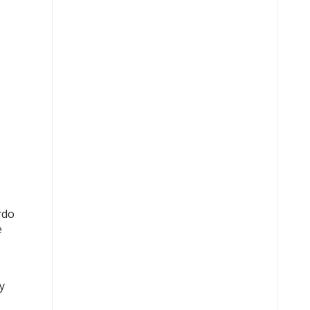
rdo
e
y