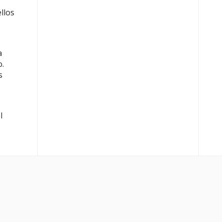
llos
a
o.
s
l