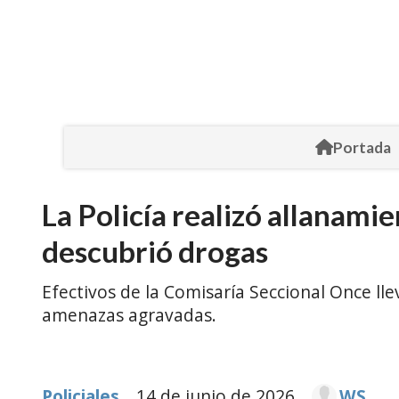
Portada
La Policía realizó allanami
descubrió drogas
Efectivos de la Comisaría Seccional Once ll
amenazas agravadas.
Policiales
14 de junio de 2026
WS