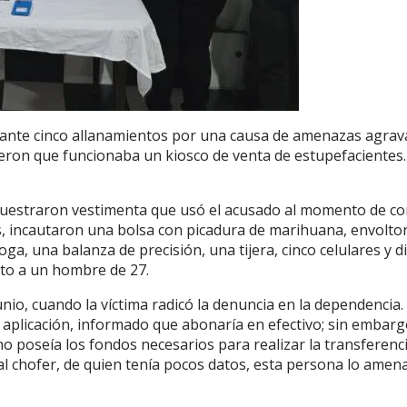
elante cinco allanamientos por una causa de amenazas agrav
rieron que funcionaba un kiosco de venta de estupefacientes.
secuestraron vestimenta que usó el acusado al momento de c
s, incautaron una bolsa con picadura de marihuana, envolto
oga, una balanza de precisión, una tijera, cinco celulares y d
nto a un hombre de 27.
unio, cuando la víctima radicó la denuncia en la dependencia
a aplicación, informado que abonaría en efectivo; sin embarg
no poseía los fondos necesarios para realizar la transferenci
 al chofer, de quien tenía pocos datos, esta persona lo amen