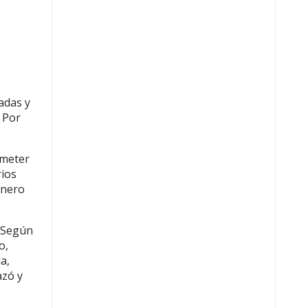
adas y
 Por
ometer
rios
inero
. Según
o,
a,
azó y