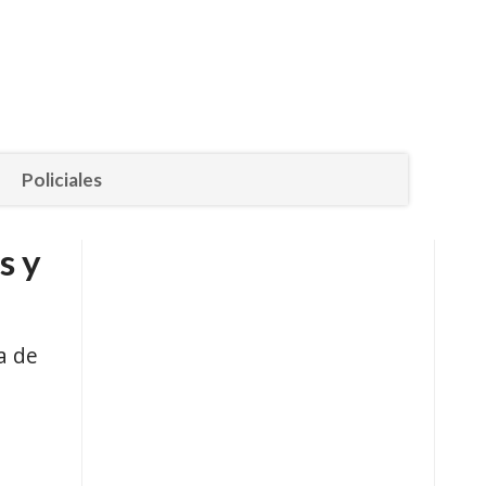
Policiales
s y
a de