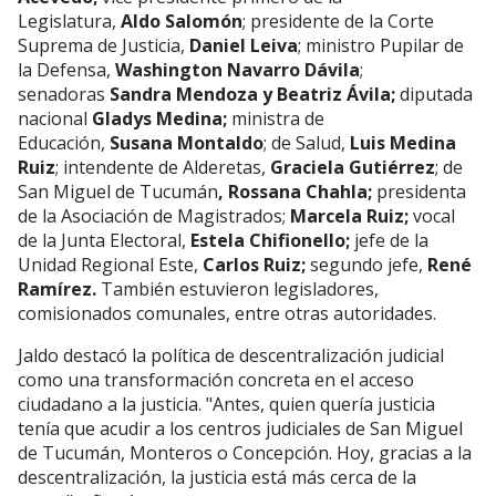
Legislatura,
Aldo Salomón
; presidente de la Corte
Suprema de Justicia,
Daniel Leiva
; ministro Pupilar de
la Defensa,
Washington Navarro Dávila
;
senadoras
Sandra Mendoza y Beatriz Ávila;
diputada
nacional
Gladys Medina;
ministra de
Educación,
Susana Montaldo
; de Salud,
Luis Medina
Ruiz
; intendente de Alderetas,
Graciela Gutiérrez
; de
San Miguel de Tucumán
, Rossana Chahla;
presidenta
de la Asociación de Magistrados;
Marcela Ruiz;
vocal
de la Junta Electoral,
Estela Chifionello;
jefe de la
Unidad Regional Este,
Carlos Ruiz;
segundo jefe,
René
Ramírez.
También estuvieron legisladores,
comisionados comunales, entre otras autoridades.
Jaldo destacó la política de descentralización judicial
como una transformación concreta en el acceso
ciudadano a la justicia. "Antes, quien quería justicia
tenía que acudir a los centros judiciales de San Miguel
de Tucumán, Monteros o Concepción. Hoy, gracias a la
descentralización, la justicia está más cerca de la