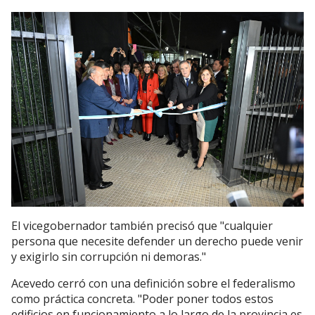
El vicegobernador también precisó que "cualquier
persona que necesite defender un derecho puede venir
y exigirlo sin corrupción ni demoras."
Acevedo cerró con una definición sobre el federalismo
como práctica concreta. "Poder poner todos estos
edificios en funcionamiento a lo largo de la provincia es