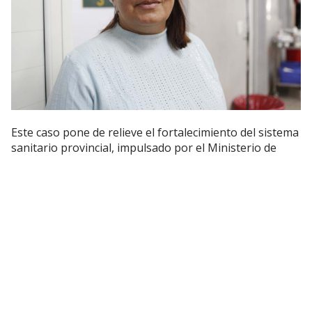
Este caso pone de relieve el fortalecimiento del sistema
sanitario provincial, impulsado por el Ministerio de
Salud Pública, a cargo del doctor
Luis Medina Ruiz
, que
continúa invirtiendo en equipamiento, formación
profesional y descentralización de servicios para
garantizar respuestas eficientes en situaciones críticas.
Bajo la conducción del gobernador
Osvaldo Jaldo
,
Tucumán consolida un modelo de atención que prioriza
la accesibilidad, la calidad y la resolución en el ámbito
público, permitiendo que intervenciones de alta
complejidad se realicen con éxito dentro del sistema
provincial.