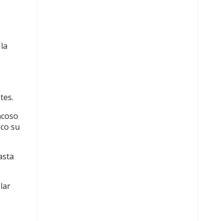
 la
tes.
acoso
oco su
asta
lar